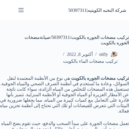
لتجاوز
لى
شركة النخبه الكويتيه|50397311
لمحتوى
تركيب مضخات الجوره بالكويت/50397311/صيانةمضخات
الجوره بالكويت
stifly
أكتوبر 8, 2022
تركيب مضخات الماء بالكويت
تركيب مضخات الجوره بالكويت
هي نوع من الأنظمة المعتمدة لنقل
السوائل، وعادة ما تُستخدم في أنظمة الصرف الصحي والمياه الجوفية.
تستعمل هذه المضخات للتخلص من المياه الزائدة، سواء كانت ناتجة
عن الأمطار الغزيرة أو المياه الجوفية أو الأنظمة المنزلية. تتميز بأنها
قادرة على التعامل مع كميات كبيرة من المياه، مما يجعلها ضرورية في
البيئات التي تتعرض للفيضانات أو تلك التي تحتاج إلى أنظمة تخزين مياه
فعالة.
تعمل مضخات الجورة على مبدأ السحب والدفع، حيث تقوم بضخ المياه
من مستوى أدنى إلى مستوى أعلى. غالبًا ما تجد هذه المضخات في