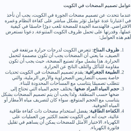
عوامل تصميم المضخات في الكويت
عندما نتحدث عن تصميم مضخات الجورة في الكويت، يجب أن نأخذ
في اعتبارنا عدة عوامل تؤثر بشكل مباشر على كفاءة النظام وعمره
الافتراضي. فالهندسة الجيدة للمضخة تلعب دورًا حاسمًا في كيفية
عملها، وقدرتها على تحمل ظروف الكويت المتنوعة. دعونا نستعرض
أهم هذه العوامل:
ظروف المناخ
: تتعرض الكويت لدرجات حرارة مرتفعة في
الصيف، ما يعني أن المضخات يجب أن تكون مصممة لتحمل
الحرارة. هذا يشمل مواد تصنيع المضخة، حيث يجب أن تكون
مقاومة للتآكل والتلف الناتج عن الحرارة.
الطبيعة الجغرافية
: يقدم تصميم المضخات في الكويت تحديات
خاصة بسبب التضاريس الصحراوية والأرض الرملية، والتي
تتطلب تصميمًا يتناسب مع المساحات المحدودة للبناء.
حجم المياه المراد ضخها
: يختلف حجم المياه التي تحتاج إلى
ضخها حسب المنطقة. ولذا يجب أن يتم تصميم المضخات بشكل
يتناسب مع الحجم المتوقع، سواء كان لتصريف مياه الأمطار أو
المياه الجوفية.
الكفاءة الطاقية
: يفضل استخدام مضخات ذات كفاءة طاقية
عالية، حيث أنه في الكويت تعتمد الكثير من العمليات على
الكهرباء. الاختيار الأمثل للمضخات يمكن أن يساهم في تقليل
فاتورة الكهرباء.