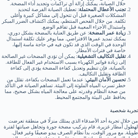
خلال الصيانة، يمكنك إزالة أي تراكمات وتجديد أداء المضخة.
تجنب الأعطال المحتملة
: تعطيك الصيانة الفرصة لتحديد
المشكلات الصغيرة قبل أن تتحول إلى مشاكل كبيرة وأغلى
تكلفة. من خلال الفحص المنتظم، يمكنك اكتشاف الضرر المبكر
واستبدال الأجزاء المعيبة قبل تفاقم الوضع.
زيادة عمر المضخة
: عن طريق العناية بالمضخة بشكل دوري،
يمكنك تمديد عمرها الافتراضي. مما يوفر عليك تكلفة استبدال
الوحدة في الوقت الذي قد تكون فيه في حاجة ماسة إليها،
خاصة في فترات الأمطار.
تقليل التكاليف التشغيلية
: يمكن أن تؤدي المضخات غير الصالحة
إلى زيادة فواتير الكهرباء بسبب الاستخدام غير الفعال للطاقة.
بالصيانة، فإن تنظيم وتعديل كفاءة المضخة يؤدي إلى كفاءة
الطاقة وتقليل التكاليف.
تحسين الأمان البيئي
: عندما تعمل المضخات بكفاءة، تقلل من
خطر تسرب المياه الملوثة إلى البيئة. تساهم الصيانة في التأكد
من صحة النظام وقدرته على معالجة المياه بشكل صحيح، مما
يحافظ على البيئة والمجتمع المحيط.
تجربة شخصية
من خلال تجربة أحد الأصدقاء الذي يمتلك منزلًا في منطقة تعرضت
لهطول أمطار غزيرة، قام بتركيب مضخة جورة وتجاهل صيانتها لفترة
طويلة. مع مرور الوقت، بدأ نظام الصرف يبدو ضعيفًا وغير فعال.