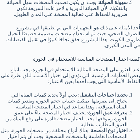
سهولة الصيانة
: يجب أن يكون تصميم المضخات سهل الصيانة
والتفكيك. لأن الصيانة الدورية والاجراءات السريعة تكون
ضرورية للحفاظ على فعالية المضخة على المدى الطويل.
أحد الأمثلة على ذلك هو التجهيزات التي تم تطبيقها في مشروع
الصرف الصحي، حيث تم استخدام مضخات مصممة خصيصًا لتحمل
ظروف الكويت. هذا المشروع حقق نجاحًا كبيرًا في تقليل الفيضانات
في المدن الكبرى.
كيفية اختيار المضخات المناسبة للاستخدام في الجورة
عند العثور على المضخة المثالية للاستخدام في الجورة، يجب اتباع
بعض الخطوات الرئيسية التي تؤدي إلى اختيار الأنسب. لنلقِ نظرة على
النقاط الأساسية التي يجب أخذها بعين الاعتبار:
تحديد احتياجات التشغيل
: يجب أولاً تحديد كميات المياه التي
تحتاج إلى تصريفها. يمكنك حساب حجم الجورة وتقدير كميات
المياه المتوقعة، وهذا يساعد في اختيار المضخة المناسبة.
معرفة عمق الجورة
: يختلف اختيار المضخة بناءً على عمق
الجورة وموقعها. يجب اختيار مضخة قادرة على رفع المياه من
العمق المطلوب بفعالية.
اختيار نوع المضخة
: هناك أنواع مختلفة من مضخات الجورة، مثل
المضخات الغاطسة والمضخات السطحية. يجب أن يتم اختيار