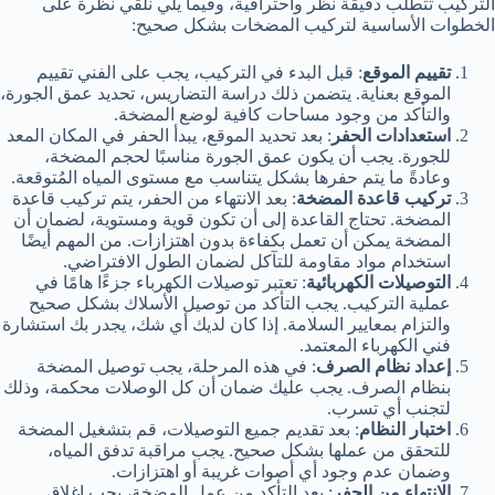
التركيب تتطلب دقيقة نظر واحترافية، وفيما يلي نلقي نظرة على
الخطوات الأساسية لتركيب المضخات بشكل صحيح:
تقييم الموقع
: قبل البدء في التركيب، يجب على الفني تقييم
الموقع بعناية. يتضمن ذلك دراسة التضاريس، تحديد عمق الجورة،
والتأكد من وجود مساحات كافية لوضع المضخة.
استعدادات الحفر
: بعد تحديد الموقع، يبدأ الحفر في المكان المعد
للجورة. يجب أن يكون عمق الجورة مناسبًا لحجم المضخة،
وعادةً ما يتم حفرها بشكل يتناسب مع مستوى المياه المُتوقعة.
تركيب قاعدة المضخة
: بعد الانتهاء من الحفر، يتم تركيب قاعدة
المضخة. تحتاج القاعدة إلى أن تكون قوية ومستوية، لضمان أن
المضخة يمكن أن تعمل بكفاءة بدون اهتزازات. من المهم أيضًا
استخدام مواد مقاومة للتآكل لضمان الطول الافتراضي.
التوصيلات الكهربائية
: تعتبر توصيلات الكهرباء جزءًا هامًا في
عملية التركيب. يجب التأكد من توصيل الأسلاك بشكل صحيح
والتزام بمعايير السلامة. إذا كان لديك أي شك، يجدر بك استشارة
فني الكهرباء المعتمد.
إعداد نظام الصرف
: في هذه المرحلة، يجب توصيل المضخة
بنظام الصرف. يجب عليك ضمان أن كل الوصلات محكمة، وذلك
لتجنب أي تسرب.
اختبار النظام
: بعد تقديم جميع التوصيلات، قم بتشغيل المضخة
للتحقق من عملها بشكل صحيح. يجب مراقبة تدفق المياه،
وضمان عدم وجود أي أصوات غريبة أو اهتزازات.
الإنتهاء من الحفر
: بعد التأكد من عمل المضخة، يجب إغلاق