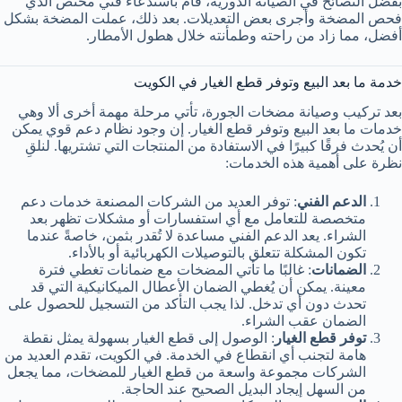
بفضل النصائح في الصيانة الدورية، قام باستدعاء فني مختص الذي
فحص المضخة وأجرى بعض التعديلات. بعد ذلك، عملت المضخة بشكل
أفضل، مما زاد من راحته وطمأنته خلال هطول الأمطار.
خدمة ما بعد البيع وتوفر قطع الغيار في الكويت
بعد تركيب وصيانة مضخات الجورة، تأتي مرحلة مهمة أخرى ألا وهي
خدمات ما بعد البيع وتوفر قطع الغيار. إن وجود نظام دعم قوي يمكن
أن يُحدث فرقًا كبيرًا في الاستفادة من المنتجات التي تشتريها. لنلقِ
نظرة على أهمية هذه الخدمات:
الدعم الفني
: توفر العديد من الشركات المصنعة خدمات دعم
متخصصة للتعامل مع أي استفسارات أو مشكلات تظهر بعد
الشراء. يعد الدعم الفني مساعدة لا تُقدر بثمن، خاصةً عندما
تكون المشكلة تتعلق بالتوصيلات الكهربائية أو بالأداء.
الضمانات
: غالبًا ما تأتي المضخات مع ضمانات تغطي فترة
معينة. يمكن أن يُغطي الضمان الأعطال الميكانيكية التي قد
تحدث دون أي تدخل. لذا يجب التأكد من التسجيل للحصول على
الضمان عقب الشراء.
توفر قطع الغيار
: الوصول إلى قطع الغيار بسهولة يمثل نقطة
هامة لتجنب أي انقطاع في الخدمة. في الكويت، تقدم العديد من
الشركات مجموعة واسعة من قطع الغيار للمضخات، مما يجعل
من السهل إيجاد البديل الصحيح عند الحاجة.