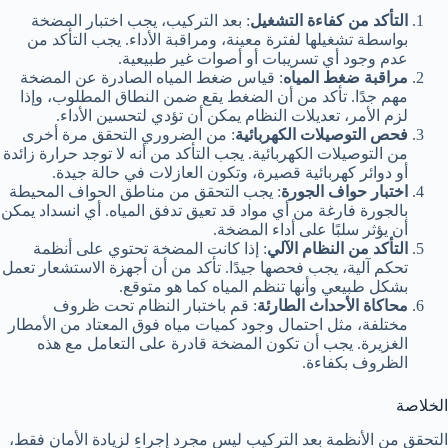
التأكد من كفاءة التشغيل
: بعد التركيب، يجب اختبار المضخة
بواسطة تشغيلها لفترة معينة، ومراقبة الأداء. يجب التأكد من
عدم وجود أي تسريبات أو أصوات غير طبيعية.
مراقبة ضغط المياه
: قياس ضغط المياه الصادرة عن المضخة
مهم جدًا. تأكد من أن الضغط يقع ضمن النطاق المطلوب، وإذا
لزم الأمر، تعديلات النظام يمكن أن تؤدي لتحسين الأداء.
فحص التوصيلات الكهربائية
: من الضروري التحقق مرة أخرى
من التوصيلات الكهربائية. يجب التأكد من أنه لا توجد حرارة زائدة
أو دوائر كهربائية قصيرة، وتكون العازلات في حالة جيدة.
اختبار حواف الجورة
: يجب التحقق من مناطق الحواف المحيطة
بالجورة فارغة من أي مواد قد تعيق تدفق المياه. أي انسداد يمكن
أن يؤثر سلبًا على أداء المضخة.
التأكد من النظام الآلي
: إذا كانت المضخة تحتوي على أنظمة
تحكم آلية، يجب فحصها جيدًا. تأكد من أن أجهزة الاستشعار تعمل
بشكل طبيعي وأنها تنظم المياه كما هو متوقع.
محاكاة الأحداث الطارئة
: قم باختبار النظام تحت ظروف
مختلفة، مثل احتمال وجود كميات مياه فوق المعتاد من الأمطار
الغزيرة. يجب أن تكون المضخة قادرة على التعامل مع هذه
الظروف بكفاءة.
الخلاصة
التحقق من الأنظمة بعد التركيب ليس مجرد إجراء لزيادة الأمان فقط،