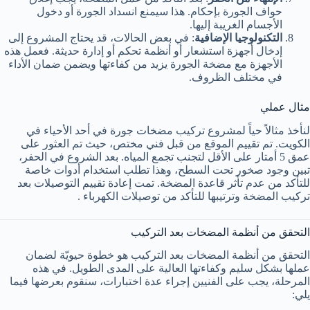
حواف الجورة بإحكام. هذا سيمنع انسداد الجورة أو دخول
الأجسام الغريبة إليها.
التكنولوجيا الإضافية
: في بعض الحالات، قد يحتاج المشروع إلى
إدخال أجهزة استشعار أو أنظمة تحكم أو إدارة حديثة. فعمل هذه
الأجهزة مع مضخة الجورة يزيد من كفاءتها ويضمن ضمان الأداء
في مختلف الظروف.
مثال عملي
لنأخذ مثالاً حياً لمشروع تركيب مضخات جورة في أحد الأحياء في
الكويت. تم تقييم الموقع من قبل فني مختص، حيث تم العثور على
عمق 5 أمتار على الأقل لتجنب تجمع المياه. بعد الشروع في الحفر،
تبين وجود صخور تحت السطح، وهذا تطلب استخدام أدوات خاصة
للتأكد من عدم تأثر قاعدة المضخة. تمت إعادة تقييم التوصيلات بعد
تركيب المضخة وترتيبها للتأكد من توصيلات الكهرباء .
التحقق من أنظمة المضخات بعد التركيب
التحقق من أنظمة المضخات بعد التركيب هو خطوة حيويّة لضمان
عملها بشكل سليم وكفاءتها العالية على المدى الطويل. في هذه
المرحلة، يجب على الفنيين إجراء عدة اختبارات، سنقوم بعرضها فيما
يلي: