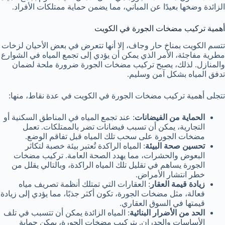
الزائدة وضخها بعيدًا عن المباني، مما يضمن حماية ممتلكات الأفراد.
أهمية تركيب مضخات الجورة في الكويت
تتسم الكويت بمناخ حار وجاف، إلا أنها تتعرض في بعض الأحيان لزخات
مطرية مفاجئة، الأمر الذي يمكن أن يؤدي إلى تجمع المياه في الشوارع
والمنازل. لذلك، يصبح تركيب مضخات الجورة ضرورة ملحة لضمان
تدفق المياه بشكل آمن وسليم.
تتجلى أهمية تركيب مضخات الجورة في الكويت في عدة نقاط، منها:
الحماية من الفيضانات
: عند تجمع المياه في المناطق السكنية أو
التجارية، يمكن أن تسبب فيضانات تضر بالممتلكات. تعمل
مضخات الجورة على سحب تلك المياه قبل تفاقم الوضع.
تحسين صحة البيئة
: المياه الراكدة تُعتبر بيئة خصبة لتكاثر
البعوض والحشرات، مما يهدد الصحة العامة. تركيب مضخات
الجورة يساهم في تقليل تلك المياه الراكدة، وبالتالي يقلل من
خطر انتشار الأمراض.
زيادة قيمة العقار
: العقارات التي تمتلك أنظمة تصريف مياه
فعالة، مثل مضخات الجورة، تكون أكثر جذبًا، مما يؤدي إلى زيادة
قيمتها في السوق العقاري.
الحد من الأضرار البنائية
: المياه الزائدة يمكن أن تتسبب في تلف
الأساسات والجدران. بتركيب مضخات الجورة، يمكن حماية