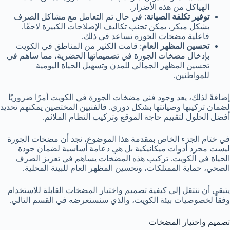
الهياكل من هذه الأضرار.
توفير تكلفة الصيانة
: في حال تم التعامل مع مشاكل الصرف
بشكل مبكر، يمكن تجنب تكاليف الإصلاحات الكبيرة لاحقًا.
فاعلية مضخات الجورة تساعد في ذلك.
تحسين المظهر العام
: قامت الكثير من المناطق في الكويت
بإدخال مضخات الجورة في تصميماتها الحضرية، مما ساهم في
تحسين المظهر الجمالي للمدن وتسهيل الحياة اليومية
للمواطنين.
إضافةً لذلك، يعد وجود فني مضخات الجورة في الكويت أمرًا ضروريًا
لضمان تركيبها وصيانتها بشكل دوري. فالفنيين المختصين يمكنهم تحديد
أفضل الحلول لتقييم حاجة الموقع وتركيب النظام الملائم.
في ختام الجزء الخاص بمقدمة هذا الموضوع، نجد أن مضخات الجورة
ليست مجرد أدوات ميكانيكية بل هي دعامة أساسية لضمان جودة
الحياة في الكويت. تركيب هذه المضخات يساهم في تعزيز الصرف
الصحي، حماية الممتلكات، وتحسين المظهر العام للبيئة المحلية.
يتبقى أن ننتقل إلى كيفية تصميم واختيار المضخات القابلة للاستخدام
وفقاً لخصوصيات بيئة الكويت، والذي سنستعرضه في القسم التالي.
تصميم واختيار المضخات