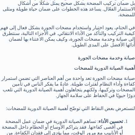
بل ضمان تركيب المضخة بشكل صحيح يمثل شكلًا من أشكال
الاستثمار الفعّال. يساعد هذه الخطوات على ضمان حياة طويلة ومثلى
للمضخة.
في الختام، يعود اختيار واستخدام مضخات الجورة بشكل فعال إلى فهم
كيفية التركيب والتأكد من الأداء الانتقائي. في الأجزاء التالية، سنتطرق
إلى صيانة وخدمة مضخات الجورة، وكيف يمكن الاعتناء بها لضمان
أدائها الأفضل على المدى الطويل.
صيانة وخدمة مضخات الجورة
أهمية الصيانة الدورية للمضخات
صيانة مضخات الجورة تعد واحدة من أهم العناصر التي تضمن استمرار
كفاءة وأداء النظام لفترات طويلة. عادةً ما يفكر الناس في تأمين
المضخات وتركيبها، ولكنهم يتجاهلون أهمية الصيانة الدورية التي تلعب
دورًا حيويًا في الحفاظ على سلامة الجهاز.
لنستعرض بعض النقاط التي توضّح أهمية الصيانة الدورية للمضخات:
تحسين الأداء
: تساهم الصيانة الدورية في ضمان عمل المضخة
في أقصى كفاءتها. فقد يتراكم الأوساخ أو الحطام داخل المضخة
أو الأنابيب مع مرور الوقت، مما يؤدي إلى فقدان الكفاءة. من