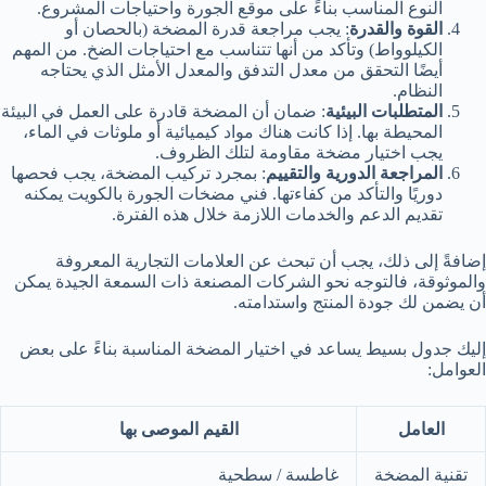
النوع المناسب بناءً على موقع الجورة واحتياجات المشروع.
القوة والقدرة
: يجب مراجعة قدرة المضخة (بالحصان أو
الكيلوواط) وتأكد من أنها تتناسب مع احتياجات الضخ. من المهم
أيضًا التحقق من معدل التدفق والمعدل الأمثل الذي يحتاجه
النظام.
المتطلبات البيئية
: ضمان أن المضخة قادرة على العمل في البيئة
المحيطة بها. إذا كانت هناك مواد كيميائية أو ملوثات في الماء،
يجب اختيار مضخة مقاومة لتلك الظروف.
المراجعة الدورية والتقييم
: بمجرد تركيب المضخة، يجب فحصها
دوريًا والتأكد من كفاءتها. فني مضخات الجورة بالكويت يمكنه
تقديم الدعم والخدمات اللازمة خلال هذه الفترة.
إضافةً إلى ذلك، يجب أن تبحث عن العلامات التجارية المعروفة
والموثوقة، فالتوجه نحو الشركات المصنعة ذات السمعة الجيدة يمكن
أن يضمن لك جودة المنتج واستدامته.
إليك جدول بسيط يساعد في اختيار المضخة المناسبة بناءً على بعض
العوامل:
العامل
القيم الموصى بها
تقنية المضخة
غاطسة / سطحية