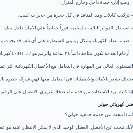
– وضع إنارة جيدة داخل وخارج المنزل.
– تركيب كابلات ومد المنافذ في كل حجرة من حجرات البيت.
– استبدال الدوائر التالفة بالسليمة فوراً حفاظاً علي الأمان داخل بيتك.
– صيانة عداد الكهرباء بشكل روتيني للسيطرة علي أي تلف قد يحدث وب
– أرقام الخدمة تكون متاحة دائماً ٢٤ ساعة والرقم هو 67041132 كهربائي جمعية حولي متاحة دائماً طوال الوقت.
المستوي العالي من المهارة في التعامل مع الأعطال الكهربائية التي تم
تجعلك تشعر بالأمان والاطمئنان في التعامل معها فهي شركة جديرة بال
إذا كنت تريد الاستفادة من خدماتنا ننصحك عزيزي بالاتصال علي الرقم 67041132 نصلك في أقرب وقت ممكن.
فني كهربائي حولي
لماذا تبحث عن خدمة جمعية حولي؟
لأنك تبحث عن الأفضل، العطل الوحيد الذي لا يمكن الانتظار عليه هو عط