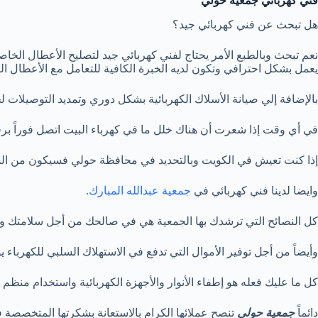
فني كهربائي جمعية حولي
هل تبحث عن فني كهربائي جيد؟
نعم تبحث وبالطبع الأمر يحتاج لفني كهربائي جيد لتصليح الأعطال الخاص
يعمل بشكل احترافي وتكون لديه الخبرة الكافية للتعامل مع الأعطال ال
بالإضافة إلي صيانة الأسلاك الكهربائية بشكل دوري وتمديد التوصيلات ل
في أي وقت إذا شعرت أن هناك خلل ما في كهرباء البيت اتصل فوراً برقم 67041132 وسيصلك خبير مناسب في حالة الطوارئ الكهربائية المست
إذا كنت تعيش في الكويت وبالتحديد في محافظة حولي فسيكون من الس
وايضا لدينا فني كهربائي في
جمعية عبدالله المبارك
.
كل النصائح التي ترشدك بها الجمعية هي في صالحك من أجل سلامتك وس
وأيضاً من أجل توفير الأموال التي تدفع في الاستهلاك السلبي للكهرباء يوم
كل ما عليك فعله هو إطفاء الأنوار والأجهزة الكهربائية واستخدام منظ
دائماً
جمعية حولي
تنصح عملائها الكرام بالاستعانة بشكرتها المتخصصة ف