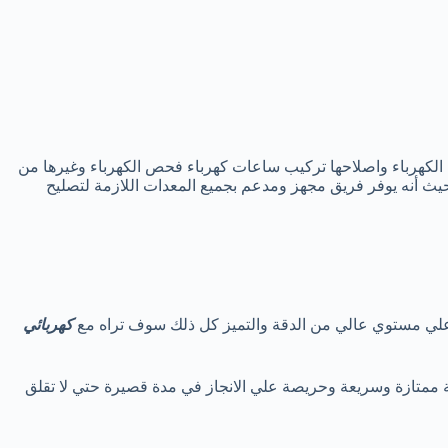
لكهرباء واصلاحها تركيب ساعات كهرباء فحص الكهرباء وغيرها من
تعلقة في الكهرباء الداخلية للمنشأة قم بالاتصال بنا الآن 67041132 فني كهربائي منازل حولي لديه خبره أكثر من 15 عاما حيث أنه يوفر فريق مجهز ومدعم بجميع المعدات اللازمة لتصليح
ء علي مستوي عالي من الدقة والتميز كل ذلك سوف تراه مع
كهربائي
 ممتازة وسريعة وحريصة علي الانجاز في مدة قصيرة حتي لا تقلق