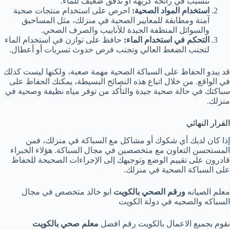
تتسبب في رائحة كريهة أو تدفق ضعيف للماء.
استخدام المواد الصحية:
احرص على استخدام منتجات صحية
آمنة ومطابقة للمعايير الصحية في منزلك، مثل المساحيق
والسوائل المنظفة الجيدة للأنابيب والصرف الصحي.
التحكم في استخدام الماء:
حافظ على توازن في استخدام الماء
لتجنب الضغط العالي وتجنب فرص حدوث تسربات أو أعطال.
قد يبدو الحفاظ على السباكة الصحية مهمة صعبة، ولكنها ليست كذلك
في الواقع. من خلال اتباع هذه النصائح البسيطة، يمكنك الحفاظ على
سباكتك في حالة صحية جيدة والتأكد من توفر مياه نظيفة وصحية في
منزلك.
القرار النهائي
إذا كان لديك أي شكوك أو مشاكل مع السباكة في منزلك، فمن
المستحسن التعاون مع متخصصين في مجال السباكة. هؤلاء الخبراء
قادرون على تقييم الوضع وتوجيهك إلى الإجراءات الصحيحة للحفاظ
على السباكة الصحية في منزلك.
معلم الصيانه
ورقم الصحي بالكويت
ابو خالد متخصص في مجال
السباكه والصحيه في دولة الكويت
نقوم بجميع الاعمال بالكويت رقم افضل
معلم صحي بالكويت