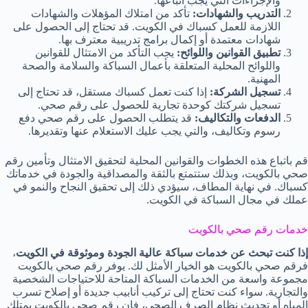
والإجراءات التي يجب اتباعها.
التدريب والشهادات:
تأكد من امتلاك المؤهلات والشهادات
اللازمة للعمل كسباك في الكويت. قد تحتاج إلى الحصول على
شهادات معتمدة أو إكمال برامج تدريبية معترف بها.
تطبيق القوانين واللوائح:
يجب التأكد من الامتثال للقوانين
واللوائح المحلية المتعلقة بأعمال السباكة والسلامة والصحة
المهنية.
تسجيل الشركة:
إذا كنت تعمل كسباك مستقل، قد تحتاج إلى
تسجيل شركتك كوحدة تجارية للحصول على رقم صحي.
الدفعات والتكاليف:
قد يتطلب الحصول على رقم صحي دفع
رسوم وتكاليف، والتي يجب عليك الاستعلام عنها وتقديرها.
قم باتباع هذه الخطوات والقوانين المحلية لتحقيق الامتثال وتأمين رقم
صحي بالكويت، وبذلك ستتمتع بالثقة والمصداقية والجودة في خدماتك
كسباك. في نهاية المطاف، سيؤدي ذلك إلى تحقيق النجاح والنمو في
عملك في مجال السباكة في الكويت.
خدمات رقم صحي بالكويت
إذا كنت تبحث عن خدمات سباكة عالية الجودة وموثوقة في الكويت
،
فرقم صحي بالكويت هو الخيار الأمثل لك. يوفر رقم صحي بالكويت
مجموعة واسعة من الخدمات السباكة المتاحة للاحتياجات الشخصية
والتجارية. سواء كنت تحتاج إلى تركيب أنابيب جديدة أو إصلاح تسرب
المياه أو تحديث نظام الصرف الصحي، فإن رقم صحي بالكويت يمتلك