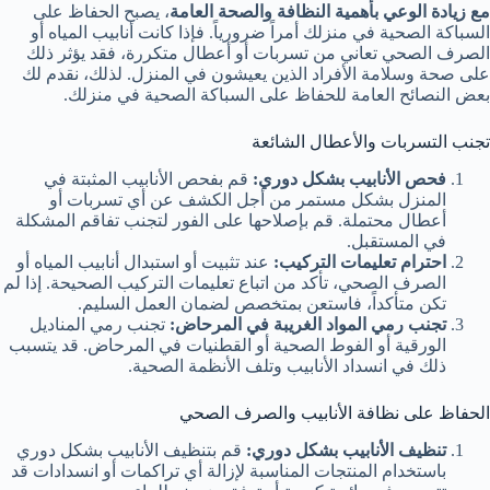
مع زيادة الوعي بأهمية النظافة والصحة العامة
، يصبح الحفاظ على
السباكة الصحية في منزلك أمراً ضرورياً. فإذا كانت أنابيب المياه أو
الصرف الصحي تعاني من تسربات أو أعطال متكررة، فقد يؤثر ذلك
على صحة وسلامة الأفراد الذين يعيشون في المنزل. لذلك، نقدم لك
بعض النصائح العامة للحفاظ على السباكة الصحية في منزلك.
تجنب التسربات والأعطال الشائعة
فحص الأنابيب بشكل دوري:
قم بفحص الأنابيب المثبتة في
المنزل بشكل مستمر من أجل الكشف عن أي تسربات أو
أعطال محتملة. قم بإصلاحها على الفور لتجنب تفاقم المشكلة
في المستقبل.
احترام تعليمات التركيب:
عند تثبيت أو استبدال أنابيب المياه أو
الصرف الصحي، تأكد من اتباع تعليمات التركيب الصحيحة. إذا لم
تكن متأكداً، فاستعن بمتخصص لضمان العمل السليم.
تجنب رمي المواد الغريبة في المرحاض:
تجنب رمي المناديل
الورقية أو الفوط الصحية أو القطنيات في المرحاض. قد يتسبب
ذلك في انسداد الأنابيب وتلف الأنظمة الصحية.
الحفاظ على نظافة الأنابيب والصرف الصحي
تنظيف الأنابيب بشكل دوري:
قم بتنظيف الأنابيب بشكل دوري
باستخدام المنتجات المناسبة لإزالة أي تراكمات أو انسدادات قد