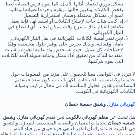
بشكل دوري لضمان أدائها الأمثل. كما يقوم فريق الصيانة لدينا
بفحص الكابلات وتقييم حالتها، ويقوم بإجراء الصيانة الوقائية
لمنع أي مشاكل محتملة وضمان استمرارية التشغيل.
إذا كانت هناك حاجة لإصلاح الكابلات أو استبدالها، فإننا نعمل
بكفاءة للقيام بذلك بأسرع وقت ممكن لتجنب أي انقطاع في
التيار الكهربائي.
نحن نقدر أهمية الكابلات الكهربائية في نقل التيار الكهربائي
بأمان وفعالية، ولذلك نحرص على توفير حلول مخصصة وفقًا
لاحتياجات كل عميل. حيث نستخدم مواد عالية الجودة وتقنيات
متقدمة للتأكد من تحقيق أداء ممتاز ومتانة طويلة الأمد للكابلات
التي نقوم بتركيبها.
لا تتردد في التواصل معنا للحصول على مزيد من المعلومات حول
خدماتنا وكيفية تلبية احتياجاتك الكهربائية. سنكون سعداء بتقديم
المساعدة وتقديم الحلول المناسبة لك في مجال تركيب وصيانة
الكابلات الكهربائية في الكويت.
كهربائي منازل
وشقق جمعية خيطان
هل تبحث عن
معلم كهربائي بالكويت
نحن نقدم
كهربائي منازل وشقق
جمعية خيطان
لخدمات الضمان والصيانة المتخصصة للمنازل والشقق
في الكويت.فإننا ندرك أن الكهرباء هي جزء حيوي من حياة الناس،
ونحن ملتزمون بتوفير خدمات عالية الجودة لضمان سلامة وأداء النظام