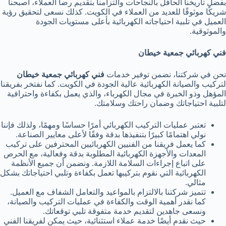
بفضل تاريخنا الحافل بالنجاحات والتزامنا بتقديم رضا العملاء، أصبحنا
شريكًا موثوقًا للعديد من العملاء في الكويت. كذلك نسعى لتحقيق رؤية
العميل في تلبية احتياجاته الكهربائية بأعلى مستويات الجودة
والموثوقية.
فني كهربائي جمعية خيطان
نحن في شركتنا، نضمن توفير خدمات
فني كهربائي جمعية خيطان
لتركيب والصيانة الكهربائية عالية الجودة في الكويت. كما نفتخر بفريقنا
المؤهل وذو الخبرة في مجال الكهرباء، والذي يعمل بكفاءة واحترافية
لتلبية احتياجاتك وضمان راحتك وسلامتك.
تعتبر عمليات التركيب الكهربائي أمرًا حساسًا ومهمًا، ولذلك فإننا
نولي اهتمامًا كبيرًا بتنفيذها بدقة وفقًا لأعلى معايير الصناعة.
كما يعمل فريقنا من الفنيين الكهربائيين المحترفين على تركيب
المعدات والأجهزة الكهربائية المطلوبة بدقة وفعالية، مع الحرص
على اتباع إجراءات السلامة اللازمة. ونضمن أن جميع الأنظمة
الكهربائية التي نقوم بتركيبها تعمل بكفاءة وتلبي احتياجاتك بشكل
مثالي.
تتميز شركتنا بالالتزام بالمواعيد والتعامل الشفاف مع العميل.
كما نقدر أهمية الوقت والكفاءة في عمليات التركيب والصيانة،
ونسعى جاهدين لتقديم خدمة متفوقة تلبي توقعاتك.
حيث نقدم أيضًا خدمة عملاء استثنائية، حيث يمكن لفريقنا الفني