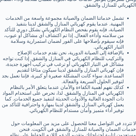
الكهربائي للمنازل والشقق.
تشمل خدماتنا الضمان والصيانة مجموعة واسعة من الخدمات
المهنية. عندما يقوم كهربائي المنازل والشقق لدينا بتنفيذ
الصيانة، فإنه يقوم بفحص النظام الكهربائي بشكل دوري للتأكد
من سلامته وأداءه الفعال. إذا تم اكتشاف أي مشاكل أو عيوب،
فإنه سيقوم بإصلاحها على الفور لضمان استمرارية وسلامة
التيار الكهربائي.
بالإضافة إلى الصيانة الدورية، نحن نقدم خدمات الإصلاح
والتركيب للنظام الكهربائي في المنازل والشقق. إذا كنت تواجه
مشاكل في التيار الكهربائي أو ترغب في تركيب أجهزة جديدة،
فإن كهربائي المنازل والشقق لدينا سيكون متاحًا لتقديم
المساعدة. سواء كانت المشكلة صغيرة أو كبيرة، فإننا نعمل بجد
لتوفير الحلول السريعة والفعالة.
كذلك نفهم أهمية الكفاءة والأمان عندما يتعلق الأمر بالنظام
الكهربائي في المنازل والشقق. لذا، نحرص على استخدام المواد
ذات الجودة العالية والأدوات الحديثة لتنفيذ جميع الخدمات. كما
يعمل كهربائي المنازل والشقق لدينا بمهارة واحترافية للتأكد من
توفير أداء متميز وأمان مستدام للنظام الكهربائي.
لا تتردد في التواصل معنا للحصول على مزيد من المعلومات حول
خدمات الضمان والصيانة للمنازل والشقق في الكويت. فنحن
مستعدون لتلبية احتياجاتك وتقديم الدعم اللازم للحفاظ على نظام